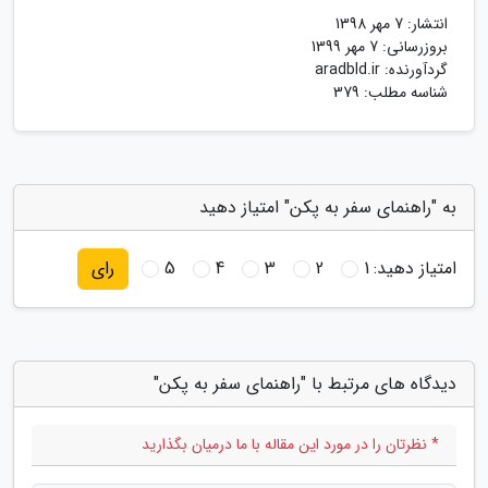
انتشار:
7 مهر 1398
بروزرسانی:
7 مهر 1399
گردآورنده:
aradbld.ir
شناسه مطلب: 379
به "راهنمای سفر به پکن" امتیاز دهید
امتیاز دهید:
1
2
3
4
5
رای
دیدگاه های مرتبط با "راهنمای سفر به پکن"
* نظرتان را در مورد این مقاله با ما درمیان بگذارید