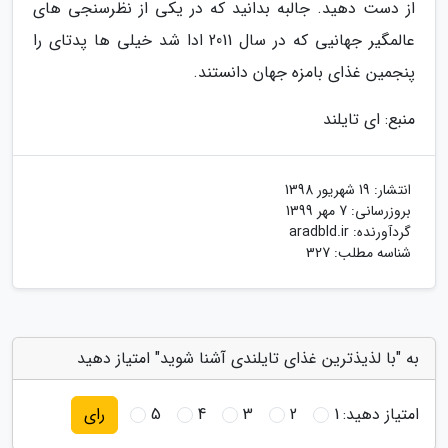
از دست دهید. جالبه بدانید که در یکی از نظرسنجی های
عالمگیر جهانیی که در سال 2011 ادا شد خیلی ها پدتای را
پنجمین غذای بامزه جهان دانستند.
منبع: ای تایلند
انتشار:
19 شهریور 1398
بروزرسانی:
7 مهر 1399
گردآورنده:
aradbld.ir
شناسه مطلب: 327
به "با لذیذترین غذای تایلندی آشنا شوید" امتیاز دهید
امتیاز دهید:
1
2
3
4
5
رای