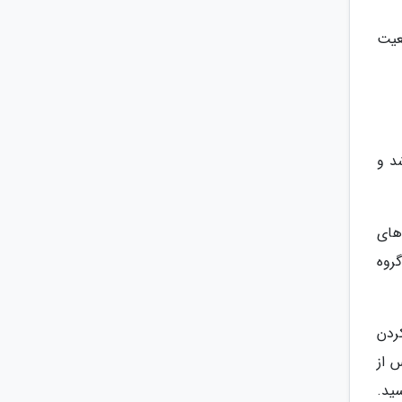
عیت
د و
های
روه
ردن
 از
ید.