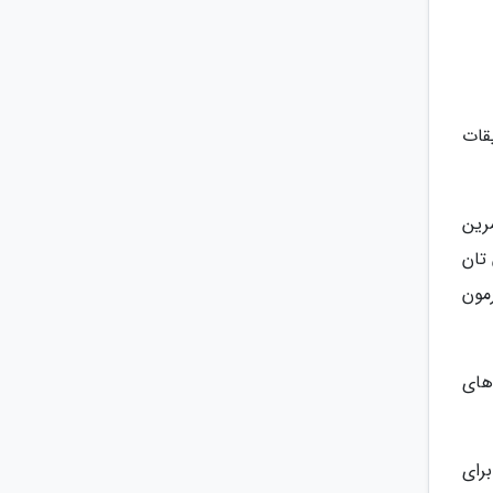
قات
رین
تان
مون
های
رای