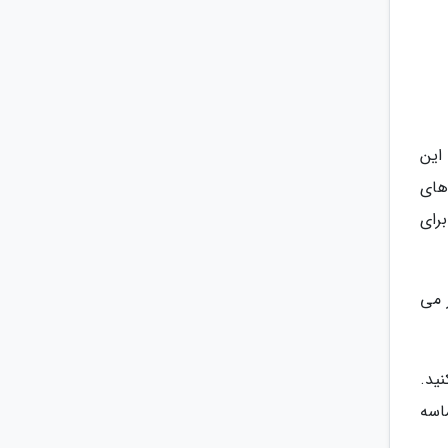
 این
های
رای
 می
ید.
اسه