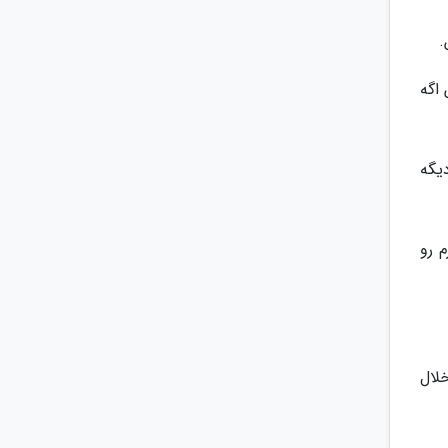
 اگه
یگه
 رو
لال