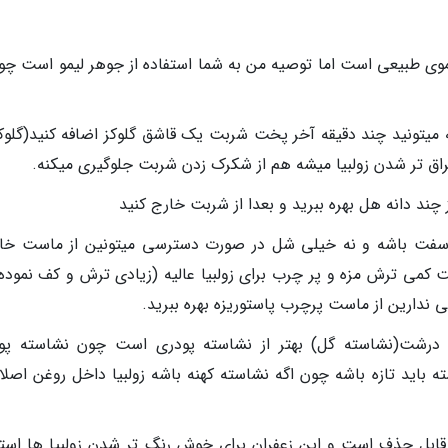
یمو در شربت بار 2 قاشق آبلیموی طبیعی است اما توصیه من به شما استفاده از جوهر لیمو است چ
شه میتونید چند دقیقه آخر پخت شربت یک قاشق گلوکز اضافه کنید(گلوکز
ث براق تر شدن زولبیا میشه هم از شکرک زدن شربت جلوگیری میکنه.
 چند دانه هل بهره ببرید و بعدا از شربت خارج کنید
ی سفت باشه و نه خیلی شل در صورت دسترسی میتونین از ماست خا
ت کمی ترش مزه و پر چرب برای زولبیا عالیه (زیادی ترش و کف نموده
ندارین از ماست پرچرب پاستوریزه بهره ببرید.
های درشت(نشاسته گل) بهتر از نشاسته پودری است چون نشاسته پو
باید تازه باشه چون اگه نشاسته کهنه باشه زولبیا داخل روغن اصلا
قابل حذف است و این زعفران برای خوش رنگ تر شدن زولبیا ها استف