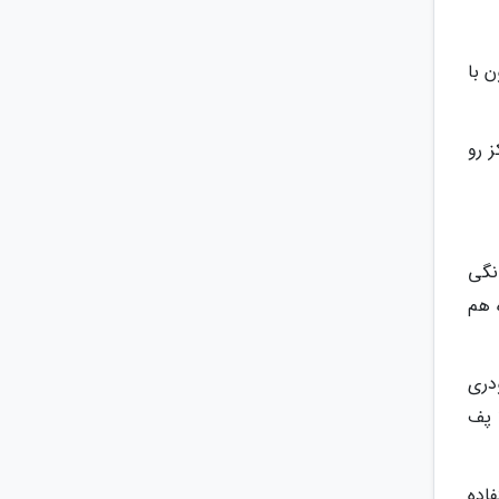
ون با
 رو
نگی
 هم
دری
 پف
اده