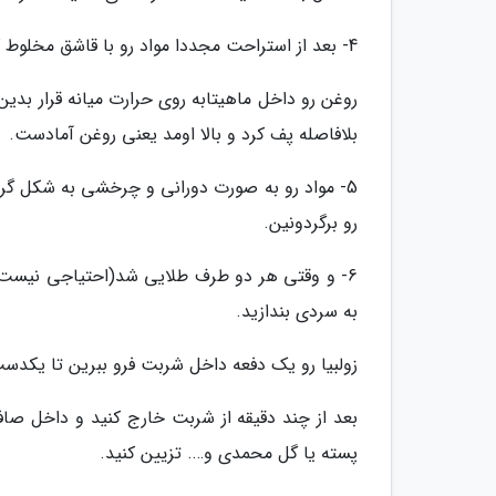
4- بعد از استراحت مجددا مواد رو با قاشق مخلوط کنید و داخل ظرف سس یا اگه نداشتین داخل قیف یکبار مصرف بریزین.
روغن رو داخل ماهیتابه روی حرارت میانه قرار بدین
بلافاصله پف کرد و بالا اومد یعنی روغن آمادست.
5- مواد رو به صورت دورانی و چرخشی به شکل گر
رو برگردونین.
6- و وقتی هر دو طرف طلایی شد(احتیاجی نیست خ
به سردی بندازید.
زولبیا رو یک دفعه داخل شربت فرو ببرین تا یکدست
بعد از چند دقیقه از شربت خارج کنید و داخل صا
پسته یا گل محمدی و…. تزیین کنید.