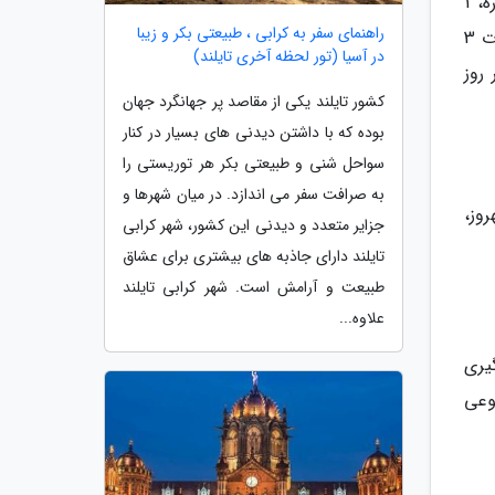
در جشنواره جایزه باران ، با خرید هر 300 هزار تومان از کل فاکتور و خرید هر 100 هزار تومان از برندهای حامی جشنواره، 1
راهنمای سفر به کرابی ، طبیعتی بکر و زیبا
امتیاز کسب نموده و در قرعه کشی روزانه، یک دستگاه پژو 207 شرکت داده خواهید شد. این جشنواره از 1 دی ماه به مدت 3
در آسیا (تور لحظه آخری تایلند)
 روز
کشور تایلند یکی از مقاصد پر جهانگرد جهان
بوده که با داشتن دیدنی های بسیار در کنار
سواحل شنی و طبیعتی بکر هر توریستی را
به صرافت سفر می اندازد. در میان شهرها و
روز،
جزایر متعدد و دیدنی این کشور، شهر کرابی
تایلند دارای جاذبه های بیشتری برای عشاق
طبیعت و آرامش است. شهر کرابی تایلند
علاوه...
یری
وعی