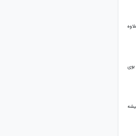
لاوه
بوی
یشه