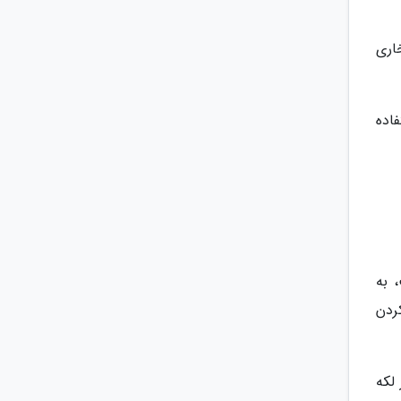
اری
اده
 به
ردن
لکه