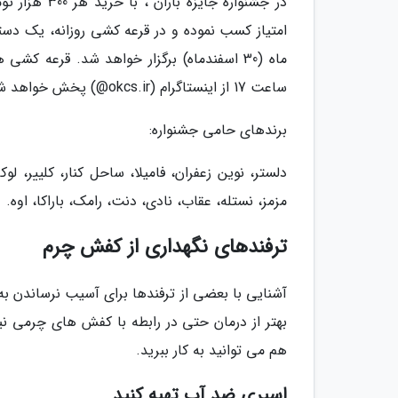
ماه (30 اسفندماه) برگزار خواهد شد. قرعه ک
ساعت 17 از اینستاگرام (okcs.ir@) پخش خواهد شد.
برندهای حامی جشنواره:
دلستر، نوین زعفران، فامیلا، ساحل کنار، کلییر، لو
مزمز، نستله، عقاب، نادی، دنت، رامک، باراکا، اوه.
ترفندهای نگهداری از کفش چرم
آشنایی با بعضی از ترفندها برای آسیب نرساندن ب
بهتر از درمان حتی در رابطه با کفش های چرمی ن
هم می توانید به کار ببرید.
اسپری ضد آب تهیه کنید