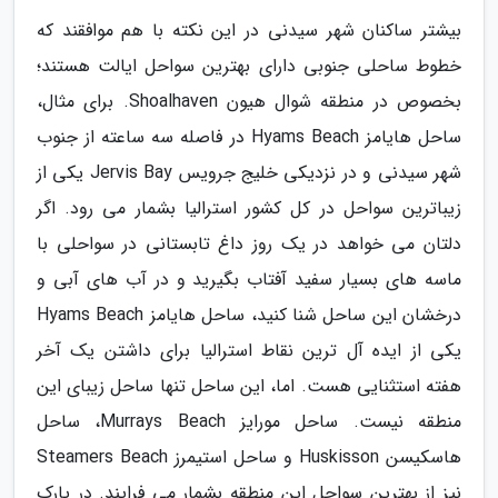
بیشتر ساکنان شهر سیدنی در این نکته با هم موافقند که
خطوط ساحلی جنوبی دارای بهترین سواحل ایالت هستند؛
بخصوص در منطقه شوال هیون Shoalhaven. برای مثال،
ساحل هایامز Hyams Beach در فاصله سه ساعته از جنوب
شهر سیدنی و در نزدیکی خلیج جرویس Jervis Bay یکی از
زیباترین سواحل در کل کشور استرالیا بشمار می رود. اگر
دلتان می خواهد در یک روز داغ تابستانی در سواحلی با
ماسه های بسیار سفید آفتاب بگیرید و در آب های آبی و
درخشان این ساحل شنا کنید، ساحل هایامز Hyams Beach
یکی از ایده آل ترین نقاط استرالیا برای داشتن یک آخر
هفته استثنایی هست. اما، این ساحل تنها ساحل زیبای این
منطقه نیست. ساحل مورایز Murrays Beach، ساحل
هاسکیسن Huskisson و ساحل استیمرز Steamers Beach
نیز از بهترین سواحل این منطقه بشمار می فرایند. در پارک