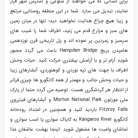
برای کسانی که می خواهند از شلوغی و استرس شهر فرار
نمایند، تبدیل می سازد. شما در این منطقه روستایی مرتفع
و زیبا هیچ چراغ هدایت نخواهید دید؛ تنها در میان زمین
های سبز و مزارع قدم می زنید، اطراف شما را شیب های
سرسبز و زمردین پر نموده اند و پل تاریخی قرن نوزدهمی
هامپدن بریج Hampden Bridge باعث می گردد مجبور
شوید آرام تر و با آرامش بیشتری حرکت کنید. حیات وحش
اطراف با جهت های تپه نوردی و کوهنوردی، آبشارهای زیبا
و حیات وحش جالب و مهمتر از همه کانگورو ها چیزی فراتر
از انتظار هر گردشگری هست. توصیه می گردد حتما از پارک
ملی مورتون Morton National Park و آبشارهای فیتزروی
Fitzroy Falls بازدید کنید و همچنین در امتداد رودخانه
کانگورو Kangaroo River به کایاک سواری یا اسب سواری و
تماشای وامبت ها مشغول شوید. اینجا بهشت عاشقان غذا