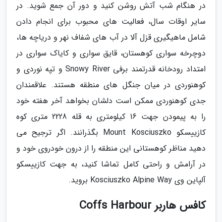
در هنگام شب آتش روشن کنید و دور آن جمع شوید. در
سایر اوقات سال، فعالیت های محبوب برای انجام دادن
شامل ماهیگیری قزل آلا در آب های شفاف نهر و دریاچه ها،
دوچرخه سواری کوهستان، قایق سواری و کایاک سواری در
امتداد رودخانه قدرتمند برفی Snowy River و تپه نوردی و
کوهنوردی در میان جنگل های منطقه هستند. علاقمندان
جدی کوهنوردی ممکن است دلشان بخواهد آخر هفته خود
را به پیمودن جهت 16 کیلومتری به قله 2228 متری کوه
کازییسکو Mount Kosciuszko بگذرانند. اگر ترجیح می
دهید مناظر کوهستانی این منطقه را از درون خودروی خود و
در آرامش و راحتی کامل تماشا کنید، به جهت کازییسکو
آلپاین وی Kosciuszko Alpine Way بروید.
کافس هاربر Coffs Harbour