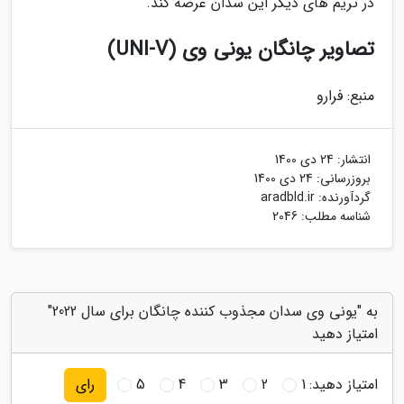
در تریم های دیگر این سدان عرضه کند.
تصاویر چانگان یونی وی (UNI-V)
منبع: فرارو
انتشار:
24 دی 1400
بروزرسانی:
24 دی 1400
گردآورنده:
aradbld.ir
شناسه مطلب: 2046
به "یونی وی سدان مجذوب کننده چانگان برای سال 2022"
امتیاز دهید
امتیاز دهید:
1
2
3
4
5
رای