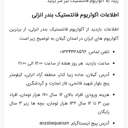
زیبا، به آکواریوم فانتستیک نیز سر بزنید.
اطلاعات اکواریوم فانتستیک بندر انزلی
اطلاعات بازدید از آکواریوم فانتستیک بندر انزلی، از برترین
آکواریوم های ایران در استان گیلان به توضیح زیر است:
تلفن تماس: 01334438596
ساعت بازدید: هر روز هفته از ساعت 12:00 الی 21:00
آدرس: گیلان، جاده زیبا کنار، منطقه آزاد انزلی، کیلومتر
پنج بلوار شهید فاتحی، فاز تجارت و گردشگری
هزینه ورودی: افراد بالای 12 سال 170 هزار تومان، افراد
بین 3 تا 12 سال 136 هزار تومان، بچه ها زیر 3 سال
رایگان
آدرس پیج اینستاگرام: anzaliaquarium