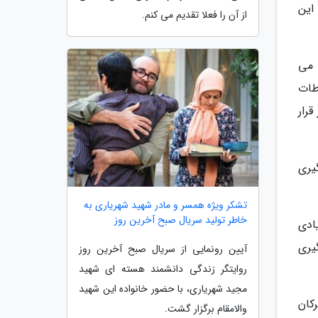
این
از آن را فعلا تقدیم می کنم.
 می
طات
دنظر قرار
یری
تشکر ویژه همسر و مادر شهید شهریاری به
خاطر تولید سریال صبح آخرین روز
ادی
گیری
آیین رونمایی از سریال صبح آخرین روز
روایتگر زندگی دانشمند هسته ای شهید
مجید شهریاری، با حضور خانواده این شهید
کان
والامقام برگزار گشت.