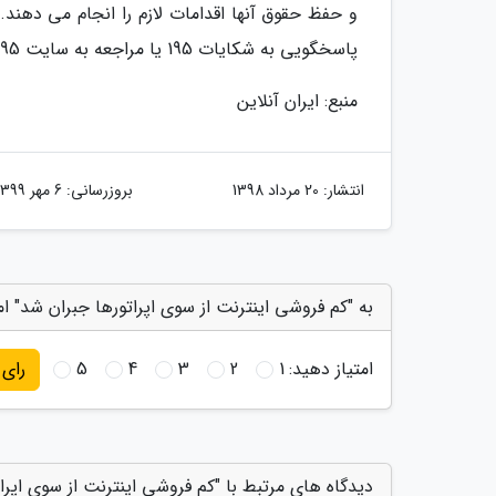
و حفظ حقوق آنها اقدامات لازم را انجام می دهند
پاسخگویی به شکایات 195 یا مراجعه به سایت 195.cra.ir شکایت خود را در این زمینه ثبت کنند.
منبع: ایران آنلاین
انتشار:
20 مرداد 1398
بروزرسانی:
6 مهر 1399
به "کم فروشی اینترنت از سوی اپراتورها جبران شد" ام
امتیاز دهید:
1
2
3
4
5
رای
دیدگاه های مرتبط با "کم فروشی اینترنت از سوی اپرا