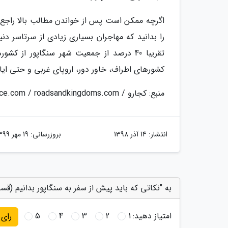
اگرچه ممکن است پس از خواندن مطالب بالا راجع ب
را بدانید که مهاجران بسیاری زیادی از سرتاسر دن
تقریبا 40 درصد از جمعیت شهر سنگاپور از 
کشورهای اطراف، خاور دور، اروپای غربی و حتی ایا
منبع: کجارو / goabroad.com / internationalinsurance.com / roadsandkingdoms.com
انتشار:
14 آذر 1398
بروزرسانی:
19 مهر 1399
به "نکاتی که باید پیش از سفر به سنگاپور بدانیم (قس
امتیاز دهید:
1
2
3
4
5
رای