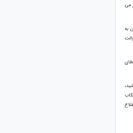
 می
 به
الت
طای
ید،
کاب
لاع