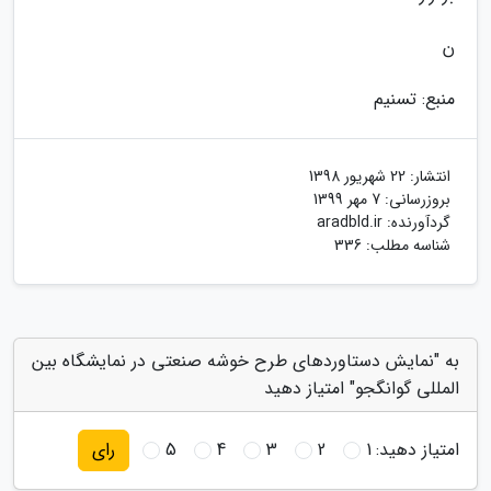
ن
منبع: تسنیم
انتشار:
22 شهریور 1398
بروزرسانی:
7 مهر 1399
گردآورنده:
aradbld.ir
شناسه مطلب: 336
به "نمایش دستاوردهای طرح خوشه صنعتی در نمایشگاه بین
المللی گوانگجو" امتیاز دهید
امتیاز دهید:
1
2
3
4
5
رای