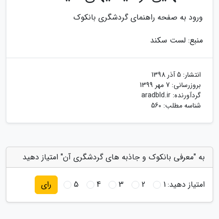
ورود به صفحه راهنمای گردشگری بانکوک
منبع: لست سکند
انتشار:
5 آذر 1398
بروزرسانی:
7 مهر 1399
گردآورنده:
aradbld.ir
شناسه مطلب: 560
به "معرفی بانکوک و جاذبه های گردشگری آن" امتیاز دهید
امتیاز دهید:
1
2
3
4
5
رای