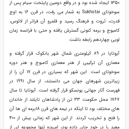
1350 ایجاد شده بود و در واقع دومین پایتخت سیام پس از
سوخوتای Sukhotai به شمار می رفت، در قرن 16 به اوج
قدرت، ثروت و فرهنگ رسید و قلمرو آن فراتر از لائوس،
کامبوج و برمه کنونی گسترش یافته و حتی با فرانسه زمان
لویی چهاردهم رابطه داشت.
آیوتایا در 89 کیلومتری شمال شهر بانکوک قرار گرفته و
معماری آن ترکیبی از هنر معماری کامبوج و هنر دوره
سوخوتای است. این شهر که بسیاری در قرن 17 آن را از
زیباترین شهرهای جهان می دانستند، از سال 1991 در
فهرست آثار جهانی یونسکو قرار گرفته است. آیوتایا تا سال
1767 محل حکومت 33 تن از پادشاهان تایلند از خاندان
های مختلف بود تا اینکه در نیمه های قرن 18برمه ای ها آن
را فتح و تخریب کردند. از این شهر که زمانی بیش از 400
معبد را در خود جای داده بود، امروزه تنها مجموعه ای از