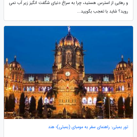
و رهایی از استرس هستید، چرا به سراغ دنیای شگفت انگیز زیر آب نمی
روید؟ شاید با تعجب بگویید...
تور بمبئی: راهنمای سفر به مومبای (بمبئی)؛ هند