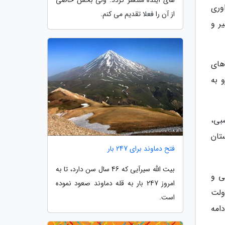
های آینده منتشر گردد. ولی بخش خاصی
وری
از آن را فعلا تقدیم می کنم.
ر و
های
 به
بی،
تان
فتح دماوند برای 247 بار
بیت الله سیرآیی که 46 سال سن دارد، تا به
ی و
امروز 247 بار به قله دماوند صعود نموده
ولت
است.
امه