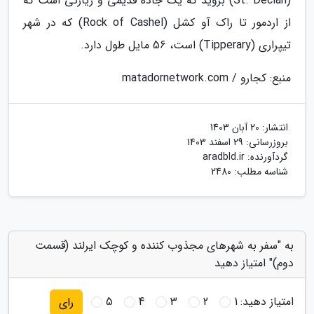
(St. Declan) بروید که یک جاده قدیمی و زیارتی است که
از اردمور تا راک آو کشل (Rock of Cashel) که در شهر
تیپراری (Tipperary) است، 56 مایل طول دارد.
منبع: کجارو / matadornetwork.com
انتشار:
20 آبان 1403
بروزرسانی:
29 اسفند 1403
گردآورنده:
aradbld.ir
شناسه مطلب: 2480
به "سفر به شهرهای مجذوب کننده و کوچک ایرلند (قسمت
دوم)" امتیاز دهید
امتیاز دهید:
1
2
3
4
5
رای