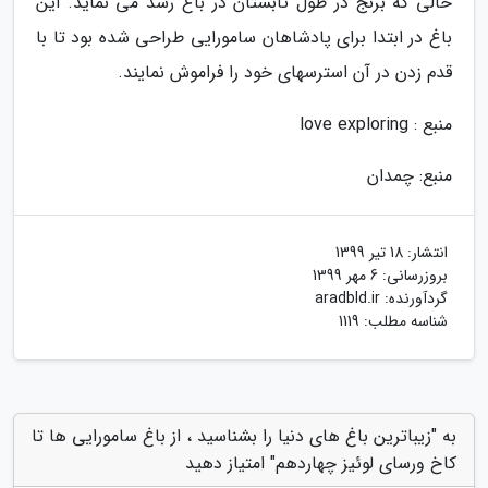
حالی که برنج در طول تابستان در باغ رشد می نماید. این
باغ در ابتدا برای پادشاهان سامورایی طراحی شده بود تا با
قدم زدن در آن استرسهای خود را فراموش نمایند.
منبع : love exploring
منبع: چمدان
انتشار:
18 تیر 1399
بروزرسانی:
6 مهر 1399
گردآورنده:
aradbld.ir
شناسه مطلب: 1119
به "زیباترین باغ های دنیا را بشناسید ، از باغ سامورایی ها تا
کاخ ورسای لوئیز چهاردهم" امتیاز دهید