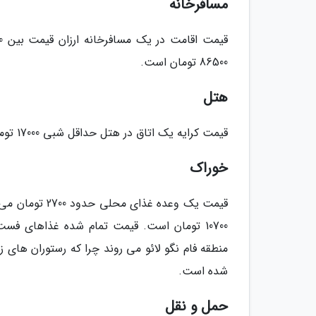
مسافرخانه
86500 تومان است.
هتل
قیمت کرایه یک اتاق در هتل حداقل شبی 17000 تومان است اما به طور معمول این رقم بین 35000 تا 87000 تومان متغیر است.
خوراک
قیمت یک وعده غ
منطقه فام نگو لائو می روند چرا که رستوران های ز
شده است.
حمل و نقل