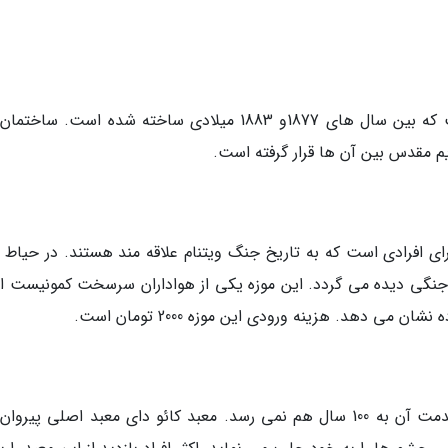
کلیسای نتردام یک ساختمان آجری قرمز رنگ است که بین سال های 1877و 1883 میلادی ساخته شده است. س
ای افرادی است که به تاریخ جنگ ویتنام علاقه مند هستند. در حیاط م
ت جنگی دیده می گردد. این موزه یکی از هواداران سرسخت کمونیست 
 دهد. هزینه ورودی این موزه 2000 تومان است.
کائو دای یک فرقه مذهبی نسبتا جدید است که قدمت آن به 100 سال هم نمی رسد. معبد کائو دای معبد اصلی پیر