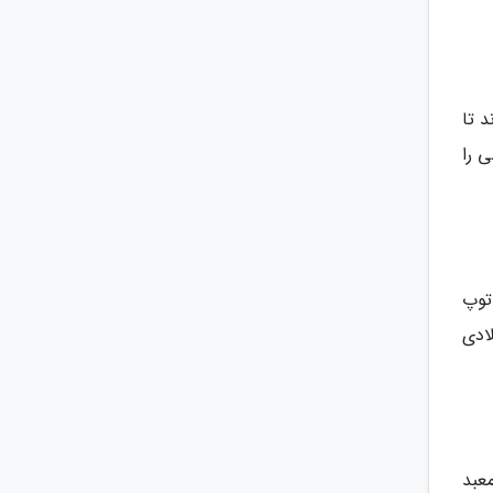
د تا
 را
توپ
ای خانگی و لباس هایی دیده می گردد که مربوط به سال 1700 میلادی
عبد