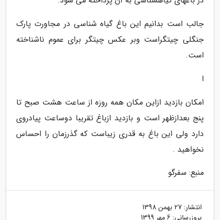
در باغهای گیاهشناسی به آن پرداخته می شود.
جالب است بدانیم این باغ گیاه شناسی در مجاورت پارک
جنگلی چیتگراست وبر عکس چیتگر برای عموم ناشناخته
است.
ا
امکان بازدید ازاین مکان همه روزه از ساعت هشت صبح تا
پنج بعدازظهر است و بازدید ازباغ تقریبا دوساعت پیادروی
دارد ولی این باغ به قدری زیباست که گذرزمان را احساس
نخواهید .
منبع: سفرگو
انتشار:
27 بهمن 1398
بروزرسانی:
6 مهر 1399