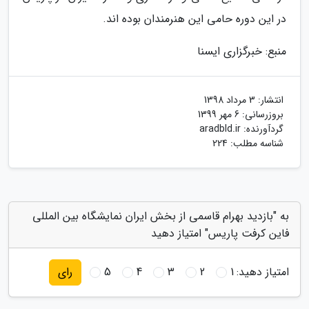
در این دوره حامی این هنرمندان بوده اند.
منبع: خبرگزاری ایسنا
انتشار:
3 مرداد 1398
بروزرسانی:
6 مهر 1399
گردآورنده:
aradbld.ir
شناسه مطلب: 224
به "بازدید بهرام قاسمی از بخش ایران نمایشگاه بین المللی
فاین کرفت پاریس" امتیاز دهید
امتیاز دهید:
1
2
3
4
5
رای