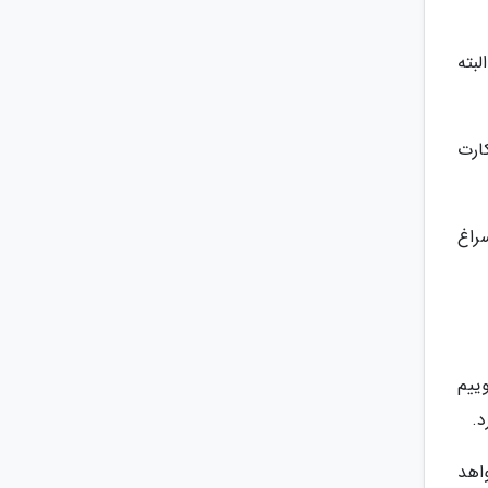
بته
 کارت
راغ
ییم
بین 10 تا 15 هزار یورو خواهد