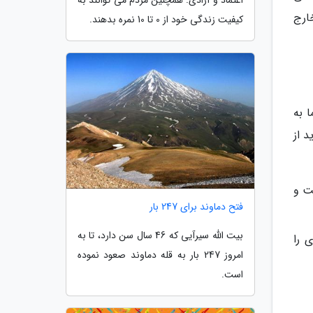
اعتماد و آزادی. همچنین مردم می توانند به
ارج
کیفیت زندگی خود از 0 تا 10 نمره بدهند.
 به
 از
ت و
فتح دماوند برای 247 بار
بیت الله سیرآیی که 46 سال سن دارد، تا به
 را
امروز 247 بار به قله دماوند صعود نموده
است.