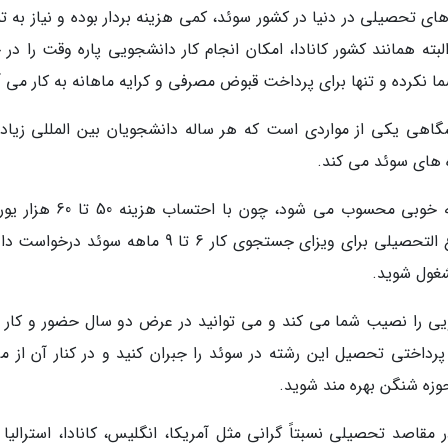
ای تحصیلی در دنیا در کشور سوئد، کمی هزینه بردار بوده و نیاز به ت
لبته همانند کشور کانادا، امکان انجام کار دانشجویی پاره وقت را در
 نکرده و تنها برای پرداخت قبوض مصرفی و کرایه ماهانه به کار می آ
گاهی یکی از مواردی است که هر ساله دانشجویان بین المللی زیادی
 های سوئد می کند.
رشته مهندسی عمران برای مهاجرت به سوئد گزینه خوبی محسوب می شود، چون با
مقطع ارشد، شما این امکان را دارید تا پس از فارغ التحصیلی برای ویزای جستجوی کار 6 تا 9 ماهه سوئد
شغول شوید.
 به طور میانگین حقوق ماهانه 3993 یورویی را نصیب شما می کند و می توانید در عرض دو سال حضور و کار
داختی تحصیل این رشته در سوئد را جبران کنید و در کنار آن از م
مقاصد تحصیلی نسبتاً گرانی مثل آمریکا، انگلیس، کانادا، استرالیا و