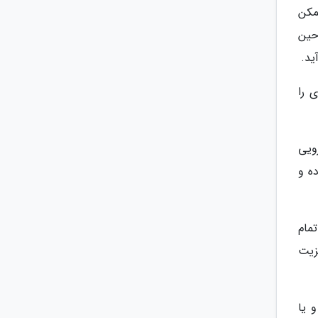
مکن
 حین
ید.
 را
 احتساب هزینه 50 تا 60 هزار یورویی
 درخواست داده و
 تمام
زیت
 یا