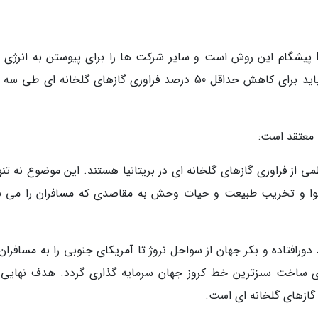
جای بسی امیداواری است که شرکت Hurtigruten پیشگام این روش است و سایر شرکت ها را برای پیوستن به انر
تجدیدپذیر ترغیب می نماید، هرچند این صنعت باید برای کاهش حداقل 50 درصد فراوری گازهای گلخانه ای 
معتقد است:
از فراوری گازهای گلخانه ای در بریتانیا هستند. این موضوع نه تنها
هوا و تخریب طبیعت و حیات وحش به مقاصدی که مسافران را می بر
ضی از نقاط دورافتاده و بکر جهان از سواحل نروژ تا آمریکای جنوبی را به مسافرا
یش از 850 میلیون دلار برای ساخت سبزترین خط کروز جهان سرمایه گذاری گردد. هدف نهای
 گازهای گلخانه ای است.