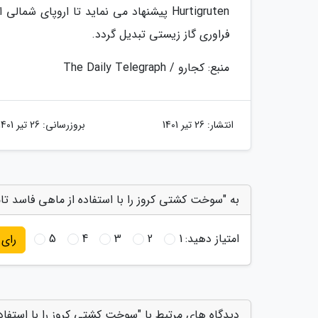
Hurtigruten پیشنهاد می نماید تا اروپای
فراوری گاز زیستی تبدیل گردد.
منبع: کجارو / The Daily Telegraph
انتشار:
26 تیر 1401
بروزرسانی:
26 تیر 1401
به "سوخت کشتی کروز را با استفاده از ماهی فاسد تام
امتیاز دهید:
1
2
3
4
5
رای
دیدگاه های مرتبط با "سوخت کشتی کروز را با استفاد