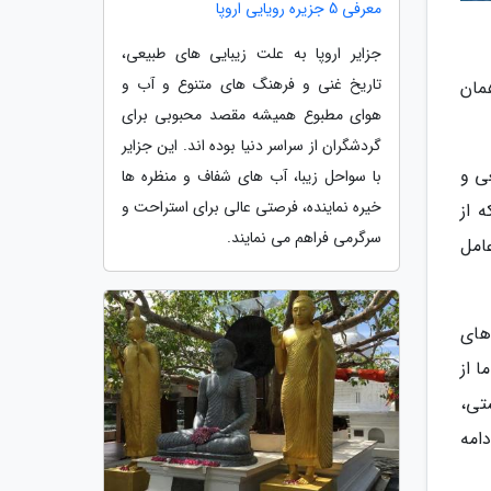
معرفی 5 جزیره رویایی اروپا
جزایر اروپا به علت زیبایی های طبیعی،
تاریخ غنی و فرهنگ های متنوع و آب و
مان
هوای مطبوع همیشه مقصد محبوبی برای
گردشگران از سراسر دنیا بوده اند. این جزایر
طبیعی و
با سواحل زیبا، آب های شفاف و منظره ها
خیره نماینده، فرصتی عالی برای استراحت و
 از
سرگرمی فراهم می نمایند.
امل
های
 از
تی،
امه