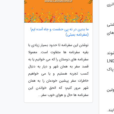
تری
ه هم کشتی
ما بدین در نه پی حشمت و جاه آمده ایم!
رهای
(سفرنامه بمبئی)
نوشتن این سفرنامه تا حدود بسیار زیادی با
بقیه سفرنامه ها متفاوت است. معمولا
ت در سال 2020 راه اندازی شوند
سفرنامه های دوستان را که می خوانیم یا به
سوم هم در سال 2021 فعالیت خود را شروع می نماید. این سه کشتی هیبریدی مجهز به گاز زیستی و موتور LNG
قصد سفر به همان شهر و دیار به دنبال
پاک
کسب تجربه هستیم و یا می خواهیم
خاطرات سفر پیشین خودمان را به همان
شهر مرور کنیم؛ که الحق خواندن این
ی از بخش حمل و نقل به خصوص اتوبوس ها به کار می رود؛ اما Hurtigruten اولین
سفرنامه ها حال و هوای خوب سفر...
ند.