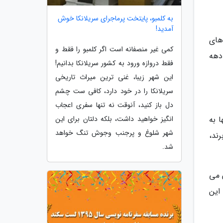
به کلمبو، پایتخت پرماجرای سریلانکا خوش
آمدید!
ژی های
کمی غیر منصفانه است اگر کلمبو را فقط و
طی سه دهه
فقط دروازه ورود به کشور سریلانکا بدانیم!
این شهر زیبا، غنی ترین میراث تاریخی
سریلانکا را در خود دارد، کافی ست چشم
دل باز کنید، آنوقت نه تنها سفری اعجاب
 به
انگیز خواهید داشت، بلکه دلتان برای این
شهر شلوغ و پرجنب وجوش تنگ خواهد
ند،
شد.
ن می
ی این