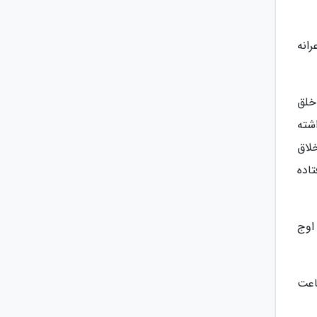
انه
خلق
شته
لاق
اده
اوج
ساعت