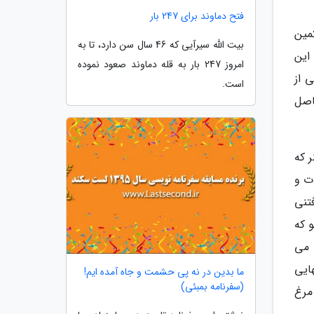
فتح دماوند برای 247 بار
مین
بیت الله سیرآیی که 46 سال سن دارد، تا به
این
امروز 247 بار به قله دماوند صعود نموده
 از
است.
اصل
 که
ات و
تنی
 که
 می
ایی
ما بدین در نه پی حشمت و جاه آمده ایم!
(سفرنامه بمبئی)
مرغ