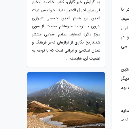
به گزارش خبرنگاران، کتاب خلاصه الاخبار
 با
فی بیان احوال الاخیار تالیف خواندمیر غیاث
یم،
الدین بن همام الدین حسینی شیرازی
هروی با ترجمه میرهاشم محدث از سوی
ر از
مرکز دائره المعارف عظیم اسلامی منتشر
 در
شد.تاریخ نگاری از فرازهای فاخر فرهنگ و
 می
تمدن اسلامی و ایرانی است که با توجه به
اهمیت آن، شایسته...
تین
وعه ای از 52 قطعه شعر، دیگر
یش را که در فصله سال های 34 تا 94 سروده بود
ایه
ده،