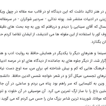
 در هنر تاکید داشت که این دیدگاه او در قالب سه مقاله در چهل ویک
ینی در ادبیات منتشر شد. پونه ندائی - سردبیر شوکران - در سرمقاله 
مسال که آقای سینایی را دیدم و دریافتم که وی به چه بحث های دقیقی
 کور با استفاده از این مقوله ها می اندیشد، از ایشان تقاضا کردم ح
ن بگذارد.
سینما و هنرهای دیگر با یکدیگر در همایش حافظ به روایت ادب و هنر
ر کتاب برگزار شد، از دیگر جلوه های به جامانده از دیدگاه های او در عرصه ادبی
ه فرهنگ هایی که کم و بیش شناخته ام، برای من، سه اوج دست نیاف
هنرهای تجسمی: میکل آنژ و در شعر: خواجه شمس الدین حافظ. دانشجو
 وین به کلیسایی که سر راهم بود پناه می بردم و ساعتی در آن جا
تین باخ را با ساز ارگ تمرین می کرد. آن موسیقی در آن خلوت و تنه
که مولانا، شوریده ترین شاعر بزرگ مان را حس می کردم که می گوید: 