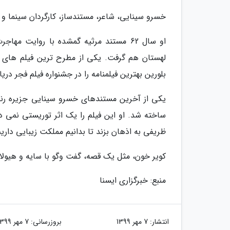
خسرو سینایی، شاعر، مستندساز، کارگردان سینما و آهنگساز متولد سال 1319 بود که فیلمس
او سال 62 مستند مرثیه گمشده با روایت 
بلورین بهترین فیلمنامه را در جشنواره فیلم فجر دری
ساخته شد. او این فیلم را یک اثر توریستی نمی د
ظریفی به اذهان بزند تا بدانیم مملکت زیبایی داری
کویر خون، مثل یک قصه، گفت وگو با سایه و هیولای 
منبع: خبرگزاری ایسنا
انتشار:
7 مهر 1399
بروزرسانی:
7 مهر 1399