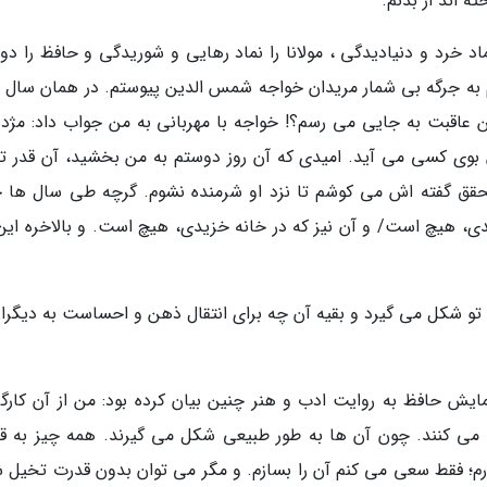
ه اند از بدنم.
اد خرد و دنیادیدگی ، مولانا را نماد رهایی و شوریدگی و حافظ را د
 به جرگه بی شمار مریدان خواجه شمس الدین پیوستم. در همان سال 
من عاقبت به جایی می رسم؟! خواجه با مهربانی به من جواب داد: مژده
ی کسی می آید. امیدی که آن روز دوستم به من بخشید، آن قدر تک
 از نزدیک به 60 سال، برای تحقق گفته اش می کوشم تا نزد او شرمنده نشوم. گرچه طی سال ها
یدی، هیچ است/ و آن نیز که در خانه خزیدی، هیچ است. و بالاخره این 
 تو شکل می گیرد و بقیه آن چه برای انتقال ذهن و احساست به دیگران
 حافظ به روایت ادب و هنر چنین بیان کرده بود: من از آن کارگر
ن می کنند. چون آن ها به طور طبیعی شکل می گیرند. همه چیز به ق
رم؛ فقط سعی می کنم آن را بسازم. و مگر می توان بدون قدرت تخیل ش