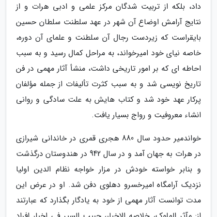
داد، بلکه از تربیت شدگان مرکز علمی و ادبی هرات و از
نتایج آرامش اوضاع آن شهر در عهد سلطنت سلطان حسین
بایقراست که زیردست رجال آن سلطنت و علمای آن دوره،
خاصه نیای خود امیرخواند، به مراحل کمال رسید و به سبب
احاطه ای که بر امور تاریخی داشت، منشأ آثار مهمی در فن
تاریخ نویسی شد و به سبب کثرت تألیفات از جمله مؤلفان
پرکار عهد خود شد و کتاب هایش به علت سادگی و روانی
انشاء معروفیت و رواج بسیار یافت.
خواندمیر حدود سال 880 هجری قمری در خاندانی شیرازی
در هرات به جهان آمد و در سال 942 در هندوستان درگذشت
و بنابر خواسته خودش در مزار خواجه نظام الدین اولیا
نزدیک آرامگاه امیرخسرو دهلوی دفن شد. او در عرض این
مدت توانست آثار مهمی از خود به یادگار بگذارد که عبارتند
از: مآثر الملوک، خلاصه الاخبار، حبیب السیر فی اخبار افراد