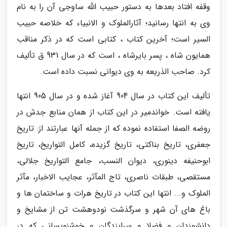
وقفه افتاد بعدها به دستور حبیب الله ساوجی آن را به نام
وی به انتها رسانید؛ آثارالملوک و الانبیاء که خلاصه حبیب
السیر است؛ آخرین کتاب ، کتابی است که در ذکر مناقب
همایون شاه ، پسر بایرشاه ، است که در سال 931 ق تألیف
کرد. صاحب الذریعه به وی دیوانی نسبت داده است.
تألیف این کتاب در سال 904 آغاز شده و در سال 905 انتها
یافته است. خواندمیر در این کتاب از همان منابع جدش در
روضه الصفا استفاده نموده که از جمله آنها عبارتند از: تاریخ
جعفری، تاریخ بناکتی، تاریخ گزیده، کامل التواریخ، تاریخ
ابوحنیفه دینوری، دیوان النسب، جامع التواریخ جلالی،
مستقصی، طبقات ناصری، تاج المآثر، عجایب الاخبار، مآثر
الملوک و... انتها این کتاب در تاریخ هرات و ساختمان ها و
باغ های آن شهر و سرگذشت نودوهشت تن از مشایخ و
دانشمندان و فضلا و سرایندگان و خوشنویسانی که در