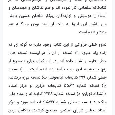
کتابخانه سلطانی کار نموده اند و هم نقاشان و مهندسان و
استادان موسیقی و نوازندگان روزگار سلطان حسین بایقرا
می باشد. این انتها به علت ارزشمند بودن جداگانه هم
منتشر شده است.
نسخ خطی فراوانی از این کتاب وجود دارد؛ به گونه ای که
زنده یاد منزوی 31 نسخه از آن را در لیست نسخه های
خطی فارسی نشان داده اند. در این کتاب برای تصحیح از
پنج نسخه به این ترتیب استفاده شده است: الف) نسخه
خطی شماره 319 کتابخانه ایاصوفیا، ب) نسخه موزه بریتانیا؛
ج) نسخه شماره 5583 کتابخانه مرکزی و مرکز اسناد
دانشگاه تهران؛ د) نسخه شماره 3918 کتابخانه و موزه ملی
ملک؛ هـ) نسخه خطی شماره 5722 کتابخانه، موزه و مرکز
اسناد مجلس شورای اسلامی. مصحح کوشیده تا کامل ترین