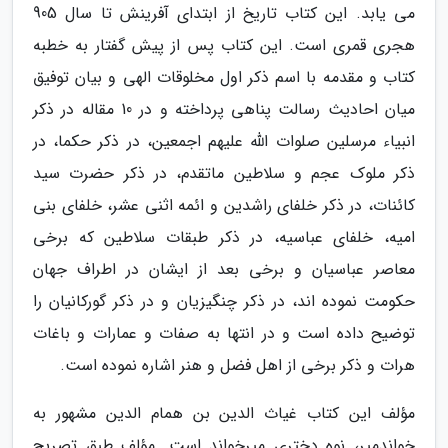
می یابد. این کتاب تاریخ از ابتدای آفرینش تا سال 905
هجری قمری است. این کتاب پس از پیش گفتار به خطبه
کتاب و مقدمه با اسم ذکر اول مخلوقات الهی و بیان توفیق
میان احادیث رسالت پناهی پرداخته و در 10 مقاله در ذکر
انبیاء مرسلین صلوات الله علیهم اجمعین، در ذکر حکما، در
ذکر ملوک عجم و سلاطین ماتقدم، در ذکر حضرت سید
کائنات، در ذکر خلفای راشدین و ائمه اثنی عشر، خلفای بنی
امیه، خلفای عباسیه، در ذکر طبقات سلاطین که برخی
معاصر عباسیان و برخی بعد از ایشان در اطراف جهان
حکومت نموده اند، در ذکر چنگیزیان و در ذکر گورکانیان را
توضیح داده است و در انتها به صفات و عمارات و باغات
هرات و ذکر برخی از اهل فضل و هنر اشاره نموده است.
مؤلف این کتاب غیاث الدین بن همام الدین مشهور به
خواندمیر، نوه دختری میرخواند است. مؤلف طبق تصریح