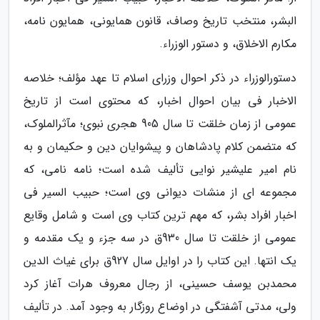
البشر، منتخب تاریخ وصاف، قانون همایونی، همایون نامه،
مکارم الاخلاق، و دستور الوزراء.
دستورالوزراء در ذکر احوال وزرای اسلام تا عهد مؤلف؛ خلاصه
الاخبار فی بیان احوال اخبار، که محتوی است از تاریخ
عمومی از زمان خلقت تا سال 905 هجری نبوی؛ مآثرالملوک،
که متضمن کلام پادشاهان و پیشوایان دین و حکیمان و به
نام امیر علیشیر نوایی تألیف شده است؛ نامه نامی، که
مجموعه ای از منشات دیوانی وی است؛ حبیب السیر فی
اخبار افراد بشر، که مهم ترین کتاب وی است و شامل وقایع
عمومی از خلقت تا سال 930ق در سه جزء و یک مقدمه و
یک انتها. این کتاب را در اوایل سال 927ق برای غیاث الدین
محمدبن یوسف حسینی، از رجال معروف هرات آغاز کرد
ولی، مدتی آشفتگی در اوضاع روزگار به وجود آمد. در تألیف