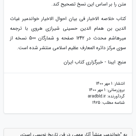
متن را بر اساس این نسخ تصحیح کند.
کتاب خلاصه الاخبار فی بیان احوال الاخیار خواندمیر غیاث
الدین بن همام الدین حسینی شیرازی هروی با ترجمه
میرهاشم محدث در 1242 صفحه و شمارگان 500 نسخه از
سوی مرکز دائره المعارف عظیم اسلامی منتشر شده است.
منبع: ایبنا - خبرگزاری کتاب ایران
انتشار:
1 مهر 1400
بروزرسانی:
1 مهر 1400
گردآورنده:
aradbld.ir
شناسه مطلب: 1925
به "خواندمیر منشأ آثار مهمی در فن تاریخ نویسی است،