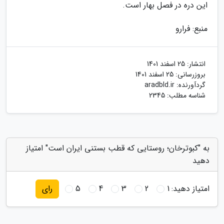
این دره در فصل بهار است.
منبع: فرارو
انتشار:
25 اسفند 1401
بروزرسانی:
25 اسفند 1401
گردآورنده:
aradbld.ir
شناسه مطلب: 2345
به "کبوترخان؛ روستایی که قطب بستنی ایران است" امتیاز
دهید
امتیاز دهید:
1
2
3
4
5
رای