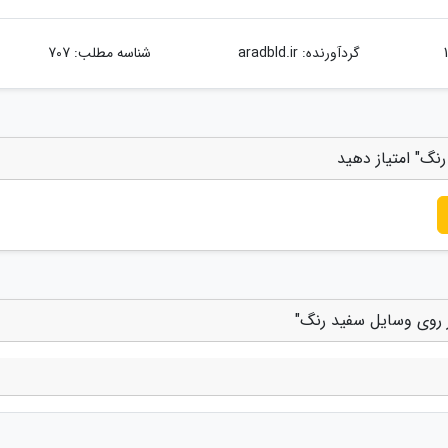
گردآورنده:
aradbld.ir
شناسه مطلب: 707
نگ" امتیاز دهید
ز روی وسایل سفید رنگ"