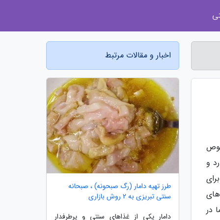
ی
اخبار و مقالات مرتبط
صوص
رد و
رای
طرز تهیه دامار (رگ صبحونه) ، صبحانه
های
سنتی تبریزی به 2 روش بازاری
 در
دامار یکی از غذاهای سنتی و پرطرفدار