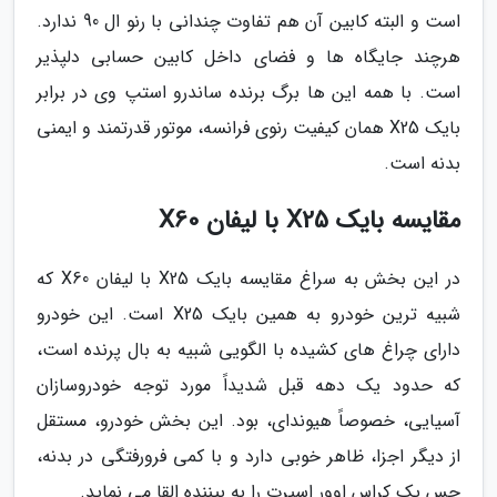
است و البته کابین آن هم تفاوت چندانی با رنو ال 90 ندارد.
هرچند جایگاه ها و فضای داخل کابین حسابی دلپذیر
است. با همه این ها برگ برنده ساندرو استپ وی در برابر
بایک X25 همان کیفیت رنوی فرانسه، موتور قدرتمند و ایمنی
بدنه است.
مقایسه بایک X25 با لیفان X60
در این بخش به سراغ مقایسه بایک X25 با لیفان X60 که
شبیه ترین خودرو به همین بایک X25 است. این خودرو
دارای چراغ های کشیده با الگویی شبیه به بال پرنده است،
که حدود یک دهه قبل شدیداً مورد توجه خودروسازان
آسیایی، خصوصاً هیوندای، بود. این بخش خودرو، مستقل
از دیگر اجزا، ظاهر خوبی دارد و با کمی فرورفتگی در بدنه،
حس یک کراس اوور اسپرت را به بیننده القا می نماید.