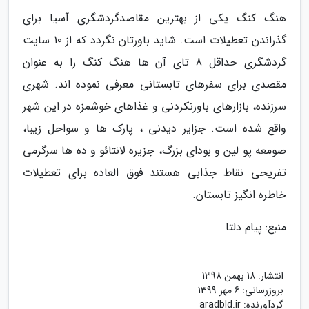
هنگ کنگ یکی از بهترین مقاصدگردشگری آسیا برای
گذراندن تعطیلات است. شاید باورتان نگردد که از 10 سایت
گردشگری حداقل 8 تای آن ها هنگ کنگ را به عنوان
مقصدی برای سفرهای تابستانی معرفی نموده اند. شهری
سرزنده، بازارهای باورنکردنی و غذاهای خوشمزه در این شهر
واقع شده است. جزایر دیدنی ، پارک ها و سواحل زیبا،
صومعه پو لین و بودای بزرگ، جزیره لانتائو و ده ها سرگرمی
تفریحی نقاط جذابی هستند فوق العاده برای تعطیلات
خاطره انگیز تابستان.
منبع: پیام دلتا
انتشار:
18 بهمن 1398
بروزرسانی:
6 مهر 1399
گردآورنده:
aradbld.ir