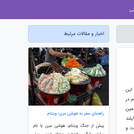
ی
اخبار و مقالات مرتبط
این
 در
مین
راهنمای سفر به هوشی مین؛ ویتنام
لند
پیش از جنگ ویتنام، هوشی مین با نام
ت و
سابق سایگون پایتخت ویتنام جنوبی بود.