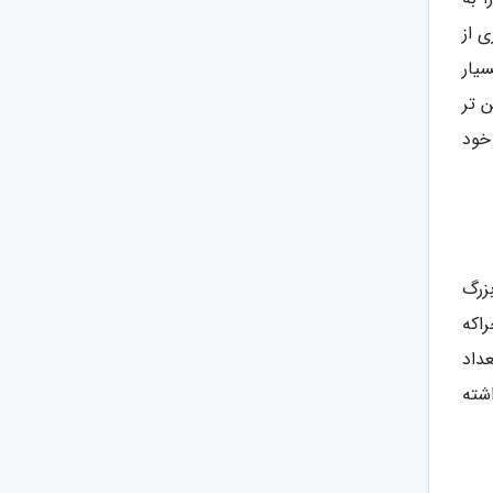
ی از
یار
ن تر
 خود
زرگ
چراکه
داد
شته