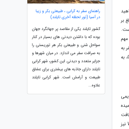
هید
راهنمای سفر به کرابی ، طبیعتی بکر و زیبا
در آسیا (تور لحظه آخری تایلند)
غ بر
کشور تایلند یکی از مقاصد پر جهانگرد جهان
زبانی نموده است.
بوده که با داشتن دیدنی های بسیار در کنار
مهم
سواحل شنی و طبیعتی بکر هر توریستی را
ر به
به صرافت سفر می اندازد. در میان شهرها و
شهر بانکوک قرار می دهند تا از کسب تمام جذابیت های موجود در آن، جا نمانند؛ گفتنی است بازار آخر هفته Chatuchak، به
جزایر متعدد و دیدنی این کشور، شهر کرابی
تایلند دارای جاذبه های بیشتری برای عشاق
طبیعت و آرامش است. شهر کرابی تایلند
علاوه...
دیمی
یده
ار دریافت
آن در نزدیکی کاخ بزرگ است که به راحتی می توان با عبور از رود خانه از دیگر معبد مهم بانکوک یعنی معبد Wat Arun نیز