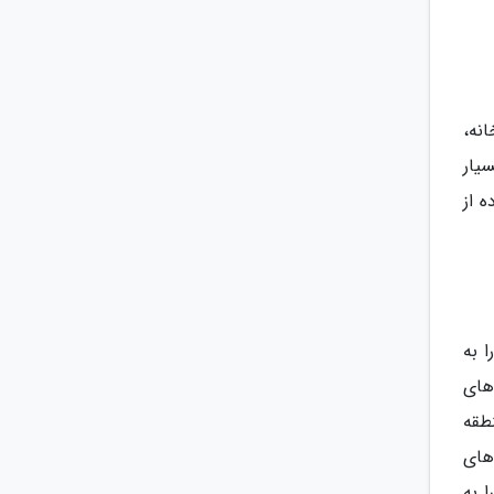
نه،
ر می رود؛ رودخانه Chao Phraya بستر بسیار
 از
 به
های
طقه
غذاهای
 به