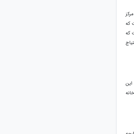
پیشنهاد داد.این مرکز
ت که
ست که
یاج
 این
پزخانه
پارچه