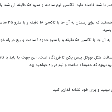
ورزشگاه ملی پکن (بِرد نست): حدودا 10 کیلومتر با شما فاصله دارد. تاکسی نیم ساعته و مترو
خیابان کیانمن: 6 کیلومتر از این خیابان دورتر هستید که برای ر
کاخ سامر: 15 کیلومتر از شما دورتر است. رفتن به آن جا با تاکسی 50 دقیقه و با مترو حدود 1 ساعت و 
مللی پکن کپیتال: 23 کیلومتر مسافت هتل نووتل پیس پکن تا فرودگاه است. این جهت یا باید با 
ببینید و برای خود نشانه گذاری کنید.