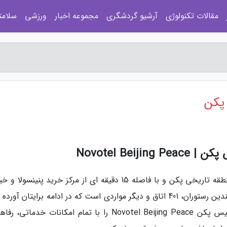
مقالات تکنولوژی
آرشیو گردشگری
مجموعه اخبار
ورزشی
سلامت
Novotel Bei
نووتل پیس پکن، یک هتل 4 ستاره است که در منطقه تاریخی پکن و با فاصله 15 دقیقه ای از مرکز خرید پنینسو
وانگ فوجین واقع شده است. نووتل پیس دارای چندین رستوران، 401 اتاق و دیگر مواردی است که در ادامه برایتان آ
است. خبرنگاران را همراهی کنید تا هتل نووتل پیس پکن Novotel Beijing Peace را با تمام امکانات خدم