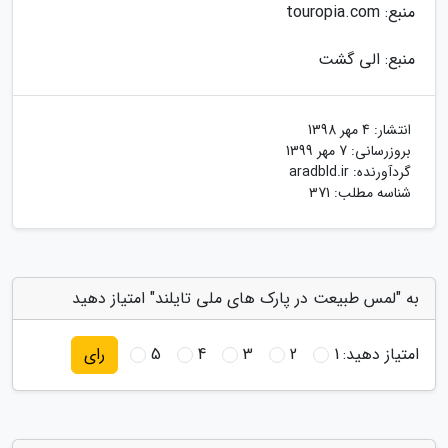
منبع: touropia.com
منبع: الی گشت
انتشار:
4 مهر 1398
بروزرسانی:
7 مهر 1399
گردآورنده:
aradbld.ir
شناسه مطلب: 371
به "لمس طبیعت در پارک های ملی تایلند" امتیاز دهید
امتیاز دهید:
1
2
3
4
5
رای