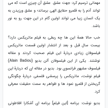
مهمانی ترسیم کرد: جهت عشق. عشق آن چیزی است که می
تواند آدم را به قلمرو حقایق الهی برساند؛ و عشق ورزیدن به
یک انسان زیبا می تواند اولین گام در این جهت رو به نور
باشد.
خب حالا همۀ این ها چه ربطی به فیلم ماتریکس دارد؟
بیست سال قبل و بعد از انتشار اولین قسمت ماتریکس
فیلسوفان زیادی دربارۀ این فیلم صحبت کردند و مقاله
نوشتند. یکی از این فیلسوفان آلن بدیو (Alain Badiou)
فیلسوف مشهور فرانسوی بود. بدیو در مقاله ای که دربارۀ این
فیلم نوشت، ماتریکس را پرسشی فلسفی دربارۀ چگونگی
گریختن از قلمرو نمود ها و ظواهر به سمت حقیقت معرفی
کرد.
بدیو نوشت: برنامه [این فیلم] برنامه ای آشکارا افلاطونی