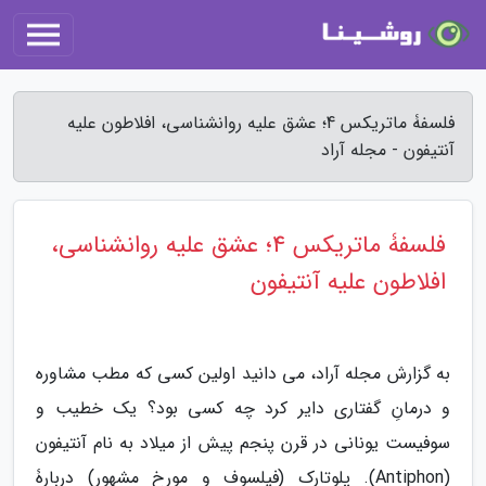
فلسفۀ ماتریکس 4؛ عشق علیه روانشناسی، افلاطون علیه
آنتیفون - مجله آراد
فلسفۀ ماتریکس 4؛ عشق علیه روانشناسی،
افلاطون علیه آنتیفون
به گزارش مجله آراد، می دانید اولین کسی که مطب مشاوره
و درمانِ گفتاری دایر کرد چه کسی بود؟ یک خطیب و
سوفیست یونانی در قرن پنجم پیش از میلاد به نام آنتیفون
(Antiphon). پلوتارک (فیلسوف و مورخ مشهور) دربارۀ