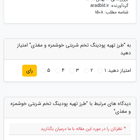
گردآورنده:
aradbld.ir
شناسه مطلب: 1508
به "طرز تهیه پودینگ تخم شربتی خوشمزه و مغذی" امتیاز
دهید
امتیاز دهید:
1
2
3
4
5
رای
دیدگاه های مرتبط با "طرز تهیه پودینگ تخم شربتی خوشمزه
و مغذی"
* نظرتان را در مورد این مقاله با ما درمیان بگذارید