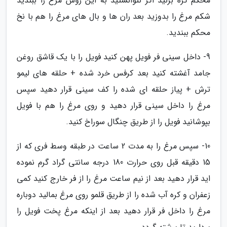
محکم گره بزنید اگر نتوانستید به این روش مرغ را ببندید
شکم مرغ را بدوزید بعد ران ها و بال های مرغ را هم با نخ
محکم ببندید.
9- داخل سینی فر فویل پهن کنید فویل را با یک قاشق روغن
جامد آغشته کنید بعد کرفس خرد شده + حلقه های لیمو
ترش + پیاز حلقه ای شده را کف سینی قرار دهید سپس
مرغ را داخل سینی قرار دهید و روی مرغ را هم با فویل
بپوشانید فویل را از طریق چنگال سوراخ کنید.
10- سپس مرغ را به مدت 2 ساعت در طبقه وسط فری که از
15 دقیقه قبل روی حرارت 180 درجه سانتی گراد گرم نموده
اید قرار دهید بعد از نیم ساعت مرغ را از فر خارج کنید کمی
زعفران و کره آب شده را از طریق قلمو روی مرغ بمالید دوباره
مرغ را داخل فر قرار دهید بعد از اینکه مرغ پخت فویل را