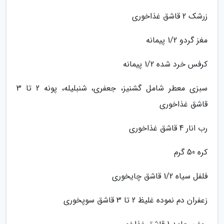
زرشک 2 قاشق غذاخوری
مغز گردو 1/2 پیمانه
کرفس خرد شده 1/2 پیمانه
سبزی معطر شامل گشنیز، جعفری، شنبلیله، پونه 2 تا 3
قاشق غذاخوری
رب انار 4 قاشق غذاخوری
کره 50 گرم
فلفل سیاه 1/2 قاشق چایخوری
زعفران دم نموده غلیظ 2 تا 3 قاشق سوپخوری