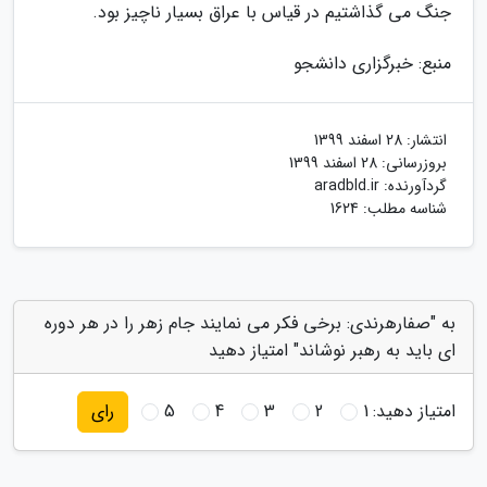
جنگ می گذاشتیم در قیاس با عراق بسیار ناچیز بود.
منبع: خبرگزاری دانشجو
انتشار:
28 اسفند 1399
بروزرسانی:
28 اسفند 1399
گردآورنده:
aradbld.ir
شناسه مطلب: 1624
به "صفارهرندی: برخی فکر می نمایند جام زهر را در هر دوره
ای باید به رهبر نوشاند" امتیاز دهید
امتیاز دهید:
1
2
3
4
5
رای