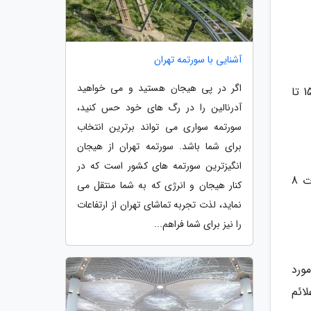
آشنایی با سورتمه تهران
اگر در پی هیجان هستید و می خواهید
اندازه دوز مجاز مصرفی دارو: بزرگسالان: کنترل تهوع و استفراغ (45 تا 90 میلی گرم در روز)، بیماری های گردش خون: 150 تا
آدرنالین را در رگ های خود حس کنید،
سورتمه سواری می تواند برترین انتخاب
برای شما باشد. سورتمه تهران از هیجان
انگیزترین سورتمه های کشور است که در
چگونگی تأثیر دارو: اثرات این دارو معمولاً ظرف 30 دقیقه پس از آغاز درمان با دارو ظاهر می شوند در ضمنًً این اثرات 8
کنار هیجان و انرژی که به شما منتقل می
نماید، لذت تجربه تماشای تهران از ارتفاعات
را نیز برای شما فراهم...
ورد
ائم