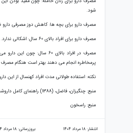
مصرف دارو برای زنان حامله: چون مفید بودن این
شود.
مصرف دارو برای بچه ها: کاهش دوز مصرفی دارو ض
مصرف دارو برای افراد بالای 60 سال: اشکالی ندارد.
مصرف در افراد بالای 60 سال: 
پرمخاطره انجام می دهند بهتر است هنگام مصرف ا
نکته: استفاده طولانی مدت افراد کهنسال از این د
منبع: چنگیزان، فاضل، (1388) راهنمای کامل داروشناسی عمومی (داروهای موجود در ایران)، قم، نیلوفرانه، چاپ دوم.
منبع: راسخون
انتشار:
18 مرداد 1404
بروزرسانی:
18 مرداد 1404