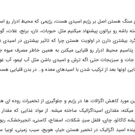
ن نوع سنگ هستن اصل بر رژیم اسیدی هست، رژیمی که محیط ادرار رو اس
ه باشه رو براتون پیشنهاد میکنیم مثل: حبوبات، نان، برنج، غلات، گ
گرد بیشتری دارن در اولویت هستن چرا که تاثیر بیشتری در اسیدی 
 پتاسیم محیط ادرار رو قلیایی میکنن به همین خاطر مصرف میوه ج
وه جات و سبزیجات حتی اگه ترش و اسیدی باشن مثل آب لیمو، آب غور
ایی اونها بعد از ترکیب شدن با اسیدهای معده و… در بدن قلیایی هس
این مورد کاهش اگزالات ها در رژیم و جلوگیری از تخمیرات روده ای 
یکنه، مقداری اسیداگزالیک ساخته میشه. از مواد غذایی که مقدار ق
میشه کاکائو، چای، فلفل سبز، شکلات، اسفناج، کاسنی، انجیرخشک، ریو
ینده اسید اگزالیک در تخمیر هستن خیار، هویج، سیب زمینی، لوبیا سب