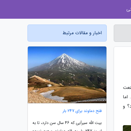
ی
اخبار و مقالات مرتبط
نعت
. اما
ثمراتی دربردارد؟ و
فتح دماوند برای 247 بار
بیت الله سیرآیی که 46 سال سن دارد، تا به
امروز 247 بار به قله دماوند صعود نموده