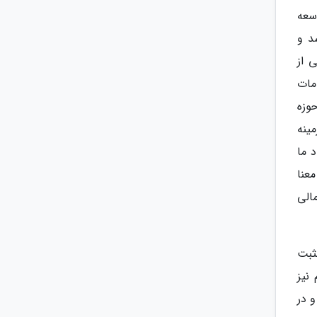
سعه
د و
 از
مات
وزه
ینه
 ما
عنا
الی
ثبت
نیز
 در