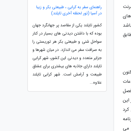
ترنت
راهنمای سفر به کرابی ، طبیعتی بکر و زیبا
در آسیا (تور لحظه آخری تایلند)
های
باشد
کشور تایلند یکی از مقاصد پر جهانگرد جهان
بوده که با داشتن دیدنی های بسیار در کنار
طابق
سواحل شنی و طبیعتی بکر هر توریستی را
به صرافت سفر می اندازد. در میان شهرها و
جزایر متعدد و دیدنی این کشور، شهر کرابی
تایلند دارای جاذبه های بیشتری برای عشاق
نون
طبیعت و آرامش است. شهر کرابی تایلند
عات
علاوه...
فصل
این
کرد
امه
 می