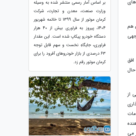
های
بر اساس آمار رسمی منتشر شده به وسیله
وزارت صنعت، معدن و تجارت، شرکت
کرمان موتور از سال 1399 تا خاتمه شهریور
ن هم
1404، پیروز به فراوری بیش از 40 هزار
توجهی
دستگاه خودرو پیکاپ شده است. این مقدار
فراوری، جایگاهِ نخست و سهم قابل توجه
63 درصدی از بازار خودروهای آفرود را برای
افق
کرمان موتور رقم زد.
حال
 از
اری
مات
هنده
 می