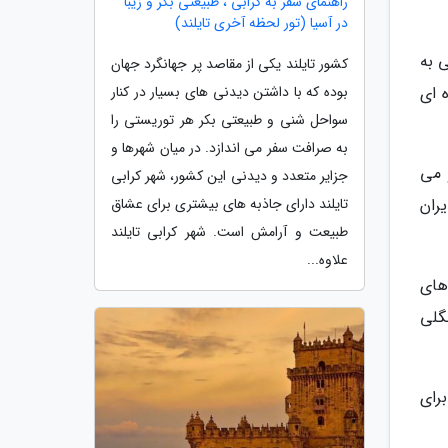
راهنمای سفر به کرابی ، طبیعتی بکر و زیبا
در آسیا (تور لحظه آخری تایلند)
 به
کشور تایلند یکی از مقاصد پر جهانگرد جهان
بوده که با داشتن دیدنی های بسیار در کنار
 ای
سواحل شنی و طبیعتی بکر هر توریستی را
به صرافت سفر می اندازد. در میان شهرها و
 می
جزایر متعدد و دیدنی این کشور، شهر کرابی
تایلند دارای جاذبه های بیشتری برای عشاق
ران
طبیعت و آرامش است. شهر کرابی تایلند
علاوه...
های
گلی
رای