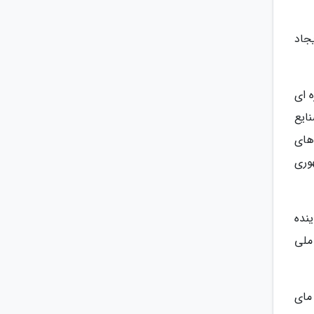
جاد
 ای
ایع
های
وری
نده
ملی
مای