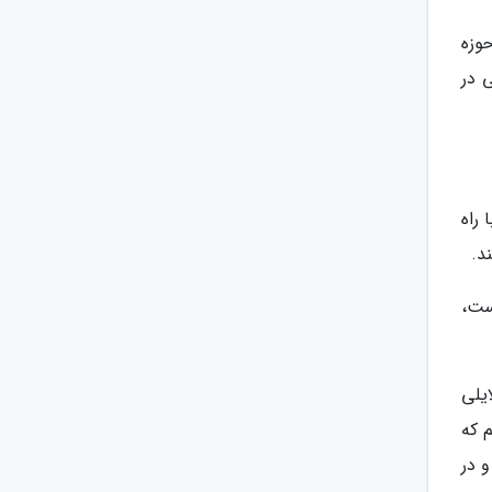
وزه
 در
راه
د.
ست،
یلی
م که
 در