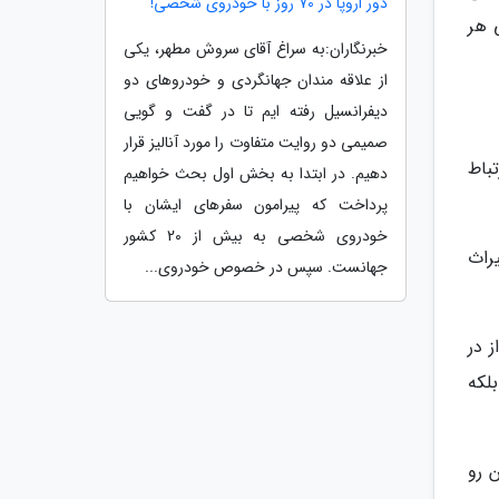
دور اروپا در 70 روز با خودروی شخصی!
 هر
خبرنگاران:به سراغ آقای سروش مطهر، یکی
از علاقه مندان جهانگردی و خودروهای دو
دیفرانسیل رفته ایم تا در گفت و گویی
صمیمی دو روایت متفاوت را مورد آنالیز قرار
باط
دهیم. در ابتدا به بخش اول بحث خواهیم
پرداخت که پیرامون سفرهای ایشان با
خودروی شخصی به بیش از 20 کشور
راث
جهانست. سپس در خصوص خودروی...
ز در
لکه
 رو