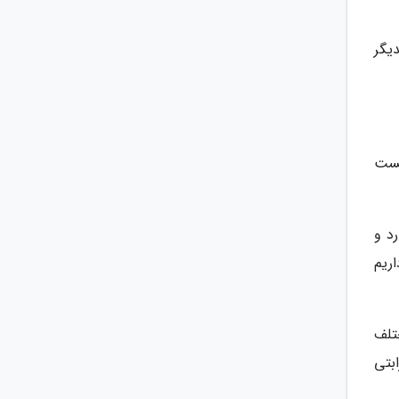
یگر
نست
د و
ریم
تلف
بتی