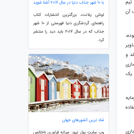
 تیم
با 10 شهر جذاب دنیا در سال 2017 آشنا شوید
اف آن
لونلی پلانت، بزرگترین انتشارات کتاب
راهنمای گردشگری دنیا فهرستی از 10 شهر
جذاب که در سال 2017 باید دید را منتشر
هیلو 5 و پابجی کار نموده،
کرد.
ویر
د و
ازی
 یک
پول برای سرمایه
ای خود استفاده
شاد ترین کشورهای جهان
ازی
وب سایت پول نیوز: سرانه فراوری ناخالص