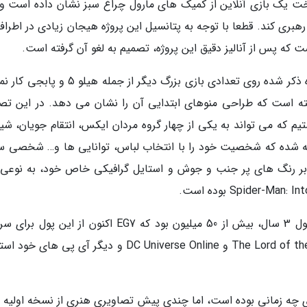
ظهار داشت که به ساخت یک بازی آنلاین از کمیک های مارول چراغ سبز نشان داده است و
DC Unive قرار بود پروژه را رهبری کند. قطعا با توجه به پتانسیل این پروژه هیجان زیادی در اطر
که پس از آنالیز دقیق این پروژه، تصمیم به لغو آن گرفته است.
حال رامیرو گالان به عنوان طراحی که علاوه بر پروژه ذکر شده روی تعدادی بازی بزرگ دیگر از جمله 
شته است که طراحی منوهای ابتدایی آن را نشان می دهد. در این تصا
ه می تواند به یکی از چهار گروه مردان ایکس، انتقام جویان، شیل
ته شده که شخصیت خود را با انتخاب لباس، توانایی ها و… شخصی س
د بر رنگ های پر جنب و جوش و استایل گرافیکی خاص خود، به نوعی
لازم به ذکر است که بودجه ساخت این بازی در طول 3 سال، بیش از 50 میلیون بود که EG7 اکنون از این 
گذاری بیشتر روی بازی هایی مانند The Lord of the Rings Online و DC Universe Online و دیگر آی پی ه
زی چه زمانی بوده است، اما چندی پیش تصاویری هنری از نسخه اولیه ب