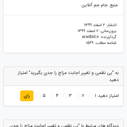
منبع: جام جم آنلاین
انتشار:
2 اسفند 1399
بروزرسانی:
2 اسفند 1399
گردآورنده:
aradbld.ir
شناسه مطلب: 1569
به "بی نظمی و تغییر اجابت مزاج را جدی بگیرید" امتیاز
دهید
امتیاز دهید:
1
2
3
4
5
رای
دیدگاه های مرتبط با "بی نظمی و تغییر اجابت مزاج را جدی