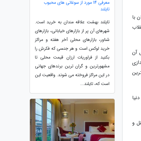
معرفی 14 مورد از سوغاتی های محبوب
تایلند
 روز 30 سپتامبر همزمان با
تایلند بهشت علاقه مندان به خرید است.
 در اکتبر 1949 و در پی انقلاب
شهرهای آن پر از بازارهای خیابانی، بازارهای
شناور، بازارهای محلی آخر هفته و مراکز
خرید لوکس است و هر جنسی که فکرش را
 تا سال 2025 چهار ترمینال آن
بکنید از فراوریات ارزان قیمت محلی تا
ین فرودگاه راه اندازی
مشهورترین و گران ترین برندهای جهانی
 بزرگترین
در این مراکز فروخته می شوند. واقعیت این
است که، تایلند...
گاه دنیا
 در زمینه نقل و