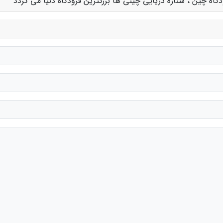
دگاه چین ، ستاره دریایی چینی ها بزرگترین فرودگاه دنیا می گردد"