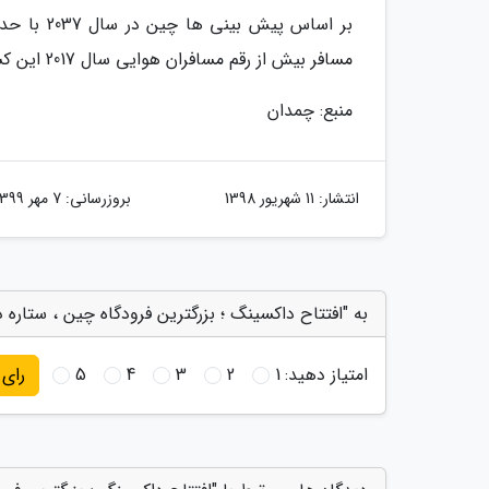
مسافر بیش از رقم مسافران هوایی سال 2017 این کشور خواهد بود.
منبع: چمدان
انتشار:
11 شهریور 1398
بروزرسانی:
7 مهر 1399
به "افتتاح داکسینگ ؛ بزرگترین فرودگاه چین ، ستاره د
امتیاز دهید:
1
2
3
4
5
رای