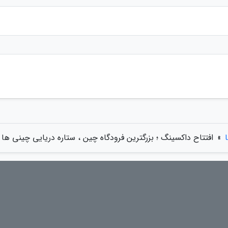
»
افتتاح داکسینگ ؛ بزرگترین فرودگاه چین ، ستاره دریایی چینی ها ب