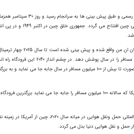
بر اساس گزارش یورونیوز، ساخت این پروژه به طور رسمی و طبق پیش بینی ها به سرانجام رسید و
مراسم هفتادمین سالگرد بنیانگذاری رژیم کمونیستی چین افتتاح می گردد. جمهوری خلق چین
شد.
این فرودگاه بزرگ در فاصله 46 کیلومتری میدان تیان ان من واقع شده و پیش بینی شده است
به بهره برداری کامل برسد که می تواند 72 میلیون مسافر را در سال پوشش دهد. در چشم انداز 2040 ا
چهار ترمینال دیگر پیش بینی شده است که در آن صورت تا بیش از 100 میلیون مسافر در سال جابه جا می نماید و به
در حال حاضر فرودگاه آتلانتا در ایالات متحده آمریکا که سالانه 100 میلیون مسافر را جابه جا می نماید بزرگترین فرود
بر اساس اطلاعات منتشر شده از سوی انجمن بین المللی حمل ونقل هوایی در میانه سال 2020، چین از آمریکا
ر حمل و نقل هوایی دنیا بدل می گردد.