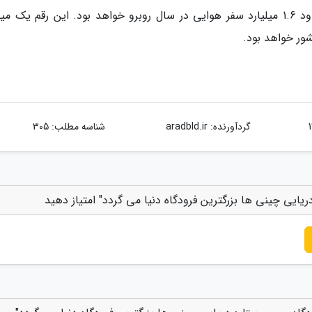
بر اساس پیش بینی ها چین در سال 2037 با حدود 1.6 میلیارد سفر هوایی در سال روبرو خواهد بود. این رقم یک م
گردآورنده:
aradbld.ir
شناسه مطلب: 305
ریایی چینی ها بزرگترین فرودگاه دنیا می گردد" امتیاز دهید