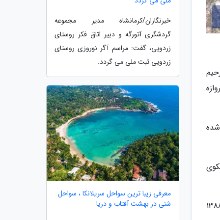
ملی می گردد
خبرنگاران/کرمانشاه مدیر مجموعه
گردشگری آتورگه و دبیر اتاق فکر روستای
زردویی، گفت: مراسم آگر نوروزی روستای
زردویی ثبت ملی می گردد.
حیم
وازه
شده
کوی
معرفی زیبا ترین سواحل سریلانکا ، سواحل
شنی در بهشت آفتاب و دریا
آباد در سال 1346به ثبت آثار ملی رسید و طی سال های 1345 و 1351 و 1379 سه فصل و 1382تا1388