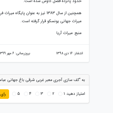
حدود پانزده فصل کاوش شده است.
میراث جهانی یونسکو قرار گرفته است.
منبع: میراث آریا
انتشار:
16 دی 1398
بروزرسانی:
6 مهر 1399
به "کف سازی آجری معبر غربی شرقی باغ جهانی عباس 
امتیاز دهید:
1
2
3
4
5
رای