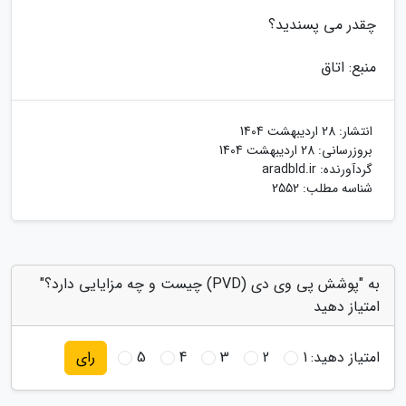
چقدر می پسندید؟
منبع: اتاق
انتشار:
28 اردیبهشت 1404
بروزرسانی:
28 اردیبهشت 1404
گردآورنده:
aradbld.ir
شناسه مطلب: 2552
به "پوشش پی وی دی (PVD) چیست و چه مزایایی دارد؟"
امتیاز دهید
امتیاز دهید:
1
2
3
4
5
رای