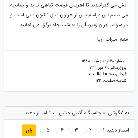
آتش می گذرانیدند تا اهریمن فرصت تباهی نیابد و چنانچه
می بینیم این مراسم پس از هزاران سال تاکنون باقی است و
در سراسر ایران زمین آن را به شب چله برگزار می نمایند.
منبع: میراث آریا
انتشار:
20 اردیبهشت 1398
بروزرسانی:
6 مهر 1399
گردآورنده:
aradbld.ir
شناسه مطلب: 123
به "نگرشی به خاستگاه آئینی جشن یلدا" امتیاز دهید
امتیاز دهید:
1
2
3
4
5
رای