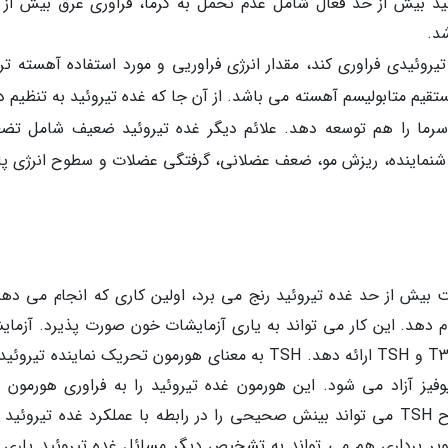
ئید بیش از حد فعال شامل عدم تحمل به گرما، فراوری عرق بیش از 
د.
یروئیدی فراوری کند، مقدار انرژی فراوریی و مورد استفاده آهسته تر
تقیم متابولیسم آهسته می باشد. از آن جا که غده تیروئید به تنظیم د
رما را هم توسعه دهد. علائم دیگر غده تیروئید ضعیف شامل تض
نماینده، ریزش مو، ضعف عضلانی، گرفتگی عضلات و سطوح انرژی پا
 بیش از حد غده تیروئید رنج می برد، اولین کاری که انجام می دهند
م دهد. این کار می تواند به یاری آزمایشات خون صورت پذیرد. آزمای
خون می تواند اطلاعاتی را در رابطه با سطوح T3، T4 و TSH ارائه دهد. TSH به معنای هورمون تحریک نماینده 
ه هیپوفیز آزاد می شود. این هورمون غده تیروئید را به فراوری هورمون
تیروئیدی تحریک می نماید. بنابراین، تست سطوح TSH می تواند بینش صحیحی را در رابطه با عملکرد غده تیروئی
یر برداری هم می تواند به تشخیص دیگر مسائل غده تیروئید یاری ک