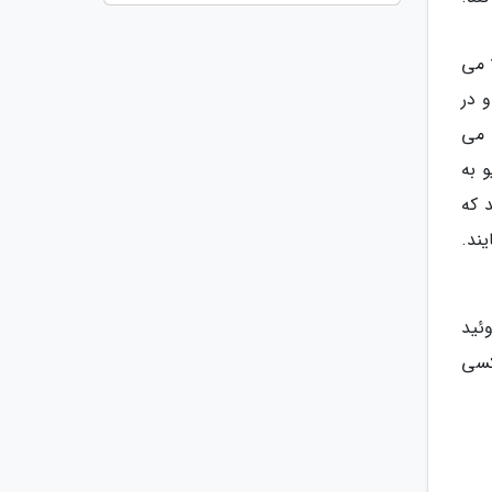
ا می
 در
 می
و به
 که
ند.
ئید
کسی