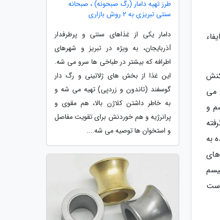
طرز تهیه دامار (رگ صبحونه) ، صبحانه
سنتی تبریزی به 2 روش بازاری
دامار یکی از غذاهای سنتی و پرطرفدار
یفاء
آذربایجان، به ویژه در تبریز و شهرهای
اطرافه که بیشتر در طباخی ها سرو می شه.
اکنش
این غذا از بخش های ژلاتینی و رگ دار
گوسفند (تاندون و زردپی) تهیه می شه و
 می
به خاطر داشتن کلاژن بالا، هم مقوی و
م و
پرانرژیه و هم خوردنش برای تقویت مفاصل
فته
و استخوان ها توصیه می شه....
 به
های
لیسم
است