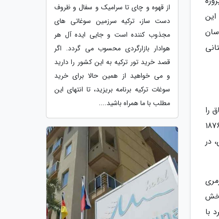
روژه
از قهوه و چای تا سرامیک و سفال و ظروف
این
دست ساز، ترکیه سرزمین سوغاتی های
اسان
مجذوب کننده است و جایی ایده آل هر
ستانی
هوادار بازارگردی محسوب می گردد. اگر
قصد خرید تور ترکیه به این کشور را دارید
و می خواهید از همین حالا برای خرید
سوغات ترکیه برنامه بریزید، تا انتهای این
مطلب با ما همراه باشید....
اتاق را
. مذبح نامبرده در پرگامون آسیای صغیر به عنوان قربانگاهی برای زئوس ساخته شد. سازه مذکور در سال 1876
 مرمری، در
مرمری
بخش
 با