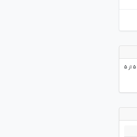
5
از 5