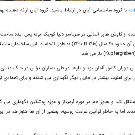
قت
با گروه ساختمانی آبان در ارتباط باشید. گروه آبان ارائه دهنده به
شده از کاوش های آلمانی در سرتاسر دنیا کوچک بود؛ پس ایده ساخت
موزه جدید در حوالی سال 1907 شکل گرفت و تکمیل آن حدود 20 سال (1910 تا 1930) به طول انجامید. این ساختم
ن دوران کشور آلمان بود و بارها در طی بمباران برلین در جنگ دنیای 
ای امنیت بیشتر در جایی دیگر نگهداری می شدند و برای تعدادی از آ
وسیه منتقل شد و هنوز هم در موزه آرمیتاژ و موزه پوشکین نگهداری می گ
ام در اواخر دهه 1950 بازگردانده شدند اما به خاطر قوانین غرامت روسیه، بعضی از آن ها هنوز هم در ا