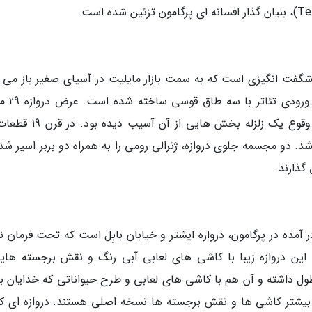
 شگفت انگیزی است که به سمت بازار مایلیت در آسیای صغیر باز می 
این دروازه در سده دوم میلادی و به 
ارتفاع آن 17 متر بوده و در قرون وسطی به علت وقوع یک زلزله بخش هایی
شد. دو مجسمه جلوی دروازه، ژنرالی رومی را به همراه دو بربر اسیر شد
گذارند.
آمده در پرگامون، دروازه ایشتر و خیابان بابِل است که تحت فرمان نب
خته شده اند. این دروازه زیبا با کاشی های لعابی آبی رنگ و نقش برجسته های
تزئین شده است. خیابان مذکور 250 متر طول داشته و آن هم با کاشی های لعابی و طرح حیواناتی که خدایان
 بیشتر کاشی ها و نقش برجسته ها نسخه اصلی هستند. دروازه ای که