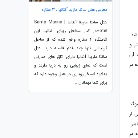
معرفی هتل سانتا مارینا آنتالیا ، 3 ستاره
هتل سانتا مارینا آنتالیا | Santa Marina
Hotelدر کنار سواحل زیبای آنتالیا، این
شد.
اقامتگاه 4 ستاره واقع شده که از ساحل
سبک سر در ورودی تئاتر با سه طاق قوسی ساخته شده است. عرض دروازه 29 متر و
کونیالتی تنها چند قدم فاصله دارد. هتل
 از آن آسیب دیده بود. در قرن 19 قطعات آن
سانتا مارینا آنتالیا دارای اتاق های مدرنی
ه در
است که نمای زیبایی رو به دریا دارند و
بعلاوه استخر روبازی در هتل وجود دارد که
برای شما مهمانان...
وکَد
ی از
 بابلی
 در