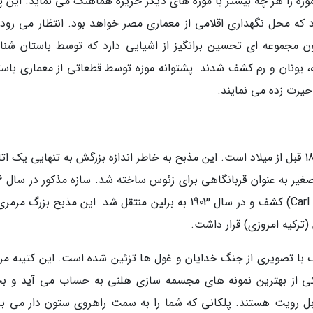
د که موزه را هر چه بیشتر با موزه های دیگر جزیره هماهنگ می نماید. این پ
که محل نگهداری اقلامی از معماری مصر خواهد بود. انتظار می رود 
د. موزه پرگامون مجموعه ای تحسین برانگیز از اشیایی دارد که توسط باستان شن
ل قرن 20 از مصر، خاورمیانه، یونان و رم کشف شدند. پشتوانه موزه توسط قطعاتی از معماری با
 حیرت زده می نمایند.
شاهکار اصلی موزه، مذبح پرگامون متعلق به سال 180 قبل از میلاد است. این مذبح به خاطر اندازه بزرگش به تنهایی یک 
اشغال می نماید
توسط باستان شناسی به نام کارل اومان (Carl Humann) کشف و در سال 1903 به برلین منتقل شد. این مذبح بزرگ
(ترکیه امروزی) قرار داشت.
مون، توسط یک کتیبه 113 متری بزرگ با تصویری از جنگ خدایان و غول ها تزئین شده است. این کتیبه 
یکی از بهترین نمونه های مجسمه سازی هلنی به حساب می آید و 
ابل رویت هستند. پلکانی که شما را به سمت راهروی ستون دار می برد