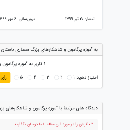
انتشار:
20 تیر 1399
بروزرسانی:
6 مهر 1399
به "موزه پرگامون و شاهکارهای بزرگ معماری باستان د
1
کاربر به "
موزه پرگامون 
امتیاز دهید:
1
2
3
4
5
رای
دیدگاه های مرتبط با "موزه پرگامون و شاهکارهای بز
* نظرتان را در مورد این مقاله با ما درمیان بگذارید