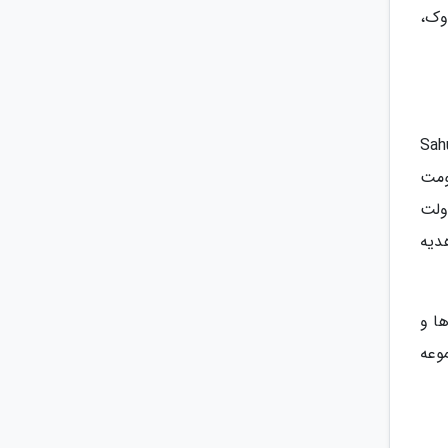
وک،
حل نگهداری معماری مصری مانند دروازه کلبشا (Kalabsha) و حیاط معبد ساهوره (Sahu-
اد در زمان حکومت
ی دولت
هدیه
ا و
وعه