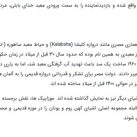
 واقع شده و بازدیدنماینده را به سمت ورودی معبد خدای بابلی، مَرد
جناح چهارم موزه پرگامون در آینده م
Rê) خواهد بود. دروازه کلبشا یک دروازه باستانی از معبدی به همین نام بوده که حدود سال 30 قبل از میل
امپراتور اوگوستوس روم ساخته شده است. در دهه 1960 ساخت یک سد باعث تهدید آب گرفتگی معبد شد، اما به یار
ییر دادند. دولت مصر برای تشکر و قدردانی دروازه قدیمی را به آلمان 
د ساخته شده اند.
اشیای دیگر نیز به نمایش گذاشته شده اند. موزاییک ها، نقش برجسته ه
بته مجموعه اصلی اشیای کهن روم و یونان را در موزه قدیمی و مجم
 شوند.