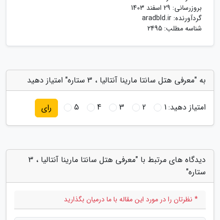
بروزرسانی:
29 اسفند 1403
گردآورنده:
aradbld.ir
شناسه مطلب: 2495
به "معرفی هتل سانتا مارینا آنتالیا ، 3 ستاره" امتیاز دهید
امتیاز دهید:
1
2
3
4
5
رای
دیدگاه های مرتبط با "معرفی هتل سانتا مارینا آنتالیا ، 3
ستاره"
* نظرتان را در مورد این مقاله با ما درمیان بگذارید