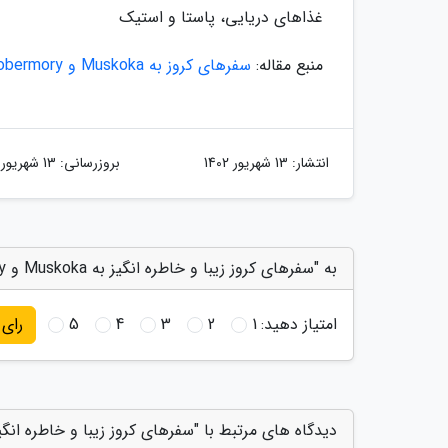
غذاهای دریایی، پاستا و استیک
منبع مقاله:
سفرهای کروز به Muskoka و Tobermory
انتشار:
13 شهریور 1402
بروزرسانی:
13 شهریور 1402
به "سفرهای کروز زیبا و خاطره انگیز به Muskoka و Tobermory در کانادا" امتیاز دهید
امتیاز دهید:
1
2
3
4
5
رای
دیدگاه های مرتبط با "سفرهای کروز زیبا و خاطره انگیز به Muskoka و Tobermory در 