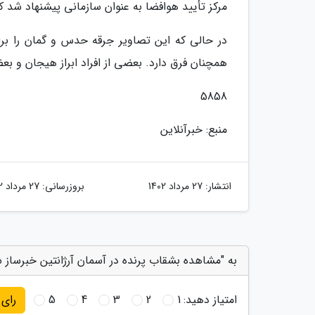
مرکز تأیید هوافضا به عنوان سازمانی پیشنهاد شد ک
در حالی که این تصاویر جرقه حدس و گمان را برا
همچنان فرق دارد. بعضی از افراد ابراز هیجان و 
5858
منبع: خبرآنلاین
انتشار:
27 مرداد 1402
بروزرسانی:
27 مرداد 1402
به "مشاهده بشقاب پرنده در آسمان آرژانتین خبرساز 
امتیاز دهید:
1
2
3
4
5
رای