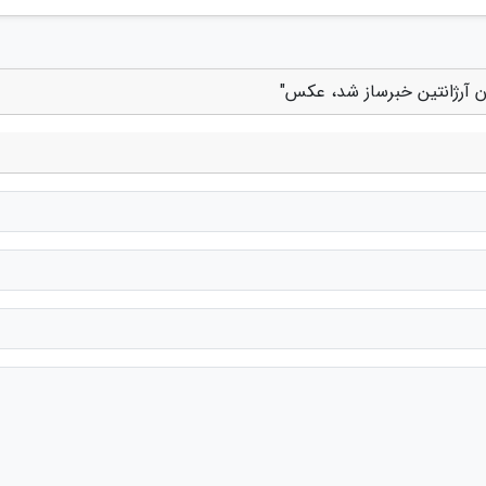
ن آرژانتین خبرساز شد، عکس"